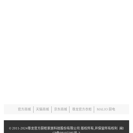
万物向新，生而全球|尊龙官方25周年盛典暨全球加盟商峰会隆重举行
查看更多
官方商城
天猫商城
京东商城
尊龙官方衣柜
MALIO 厨电
© 2011-2024尊龙官方厨柜家居科技股份有限公司 版权所有,并保留所有权利
闽I
CP备08107285号-2