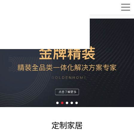
尊龙官方厨柜为更多家庭定制高品质家居，让每个人体验回家的美好。
定制家居